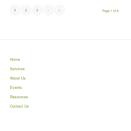
2
3
›
»
1
Page 1 of 8
Home
Services
About Us
Events
Resources
Contact Us