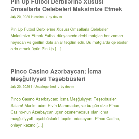
Pin Up Futbol Derbilərinə Xüsusi
Əmsallarla Qələbələri Maksimizə Etmək
/
July 20, 2026
in
casino
by
dev m
Pin Up Futbol Derbilərinə Xüsusi Əmsallarla Qələbələri
Maksimizə Etmək Futbol dünyasında derbi matçları hər zaman
həyəcan və gerilim dolu anlar təqdim edir. Bu matçlarda qələbələr
əldə etmək üçün Pin Up […]
Pinco Casino Azərbaycan: İcma
Məşğuliyyəti Təşəbbüsləri
/
July 20, 2026
in
Uncategorized
by
dev m
Pinco Casino Azərbaycan: İcma Məşğuliyyəti Təşəbbüsləri
Salam! Mənim adım Elvin Mammadov, və bu gün sizə Pinco
Casino-nun Azərbaycan üçün özünəməxsus olan icma
məşğuliyyəti təşəbbüslərini təqdim edəcəyəm. Pinco Casino,
onlayn kazino […]