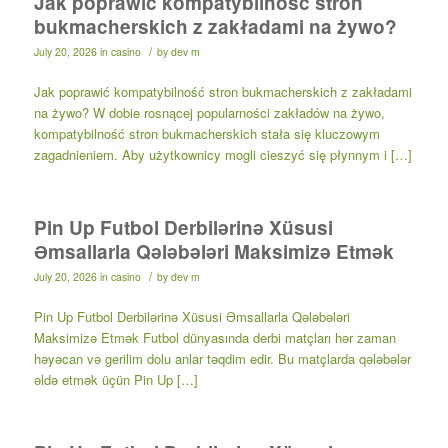
Jak poprawić kompatybilność stron
bukmacherskich z zakładami na żywo?
/
July 20, 2026
in
casino
by
dev m
Jak poprawić kompatybilność stron bukmacherskich z zakładami
na żywo? W dobie rosnącej popularności zakładów na żywo,
kompatybilność stron bukmacherskich stała się kluczowym
zagadnieniem. Aby użytkownicy mogli cieszyć się płynnym i […]
Pin Up Futbol Derbilərinə Xüsusi
Əmsallarla Qələbələri Maksimizə Etmək
/
July 20, 2026
in
casino
by
dev m
Pin Up Futbol Derbilərinə Xüsusi Əmsallarla Qələbələri
Maksimizə Etmək Futbol dünyasında derbi matçları hər zaman
həyəcan və gerilim dolu anlar təqdim edir. Bu matçlarda qələbələr
əldə etmək üçün Pin Up […]