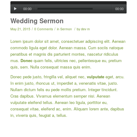
00:00
00:00
Wedding Sermon
/
/
/
May 21, 2015
0 Comments
in
Sermon
by
dev m
Lorem ipsum dolor sit amet, consectetuer adipiscing elit. Aenean
commodo ligula eget dolor. Aenean massa. Cum sociis natoque
penatibus et magnis dis parturient montes, nascetur ridiculus
mus.
Donec
quam felis, ultricies nec, pellentesque eu, pretium
quis, sem. Nulla consequat massa quis enim.
Donec pede justo, fringilla vel, aliquet nec,
vulputate
eget, arcu.
In enim justo, rhoncus ut, imperdiet a, venenatis vitae, justo.
Nullam dictum felis eu pede mollis pretium. Integer tincidunt.
Cras dapibus. Vivamus elementum semper nisi. Aenean
vulputate eleifend tellus. Aenean leo ligula, porttitor eu,
consequat vitae, eleifend ac, enim. Aliquam lorem ante, dapibus
in, viverra quis, feugiat a, tellus.