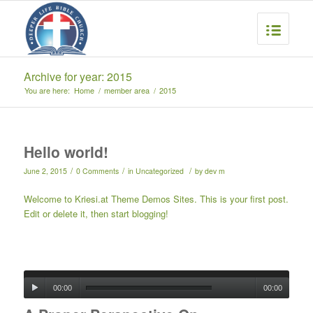
Archive for year: 2015
You are here:
Home
/
member area
/
2015
Hello world!
/
/
/
June 2, 2015
0 Comments
in
Uncategorized
by
dev m
Welcome to
Kriesi.at Theme Demos Sites
. This is your first post.
Edit or delete it, then start blogging!
00:00
00:00