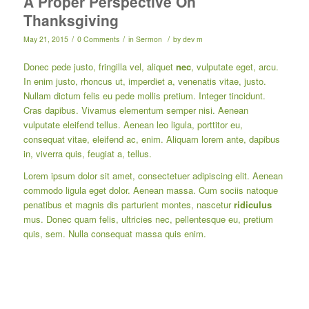
A Proper Perspective On
Thanksgiving
/
/
/
May 21, 2015
0 Comments
in
Sermon
by
dev m
Donec pede justo, fringilla vel, aliquet
nec
, vulputate eget, arcu.
In enim justo, rhoncus ut, imperdiet a, venenatis vitae, justo.
Nullam dictum felis eu pede mollis pretium. Integer tincidunt.
Cras dapibus. Vivamus elementum semper nisi. Aenean
vulputate eleifend tellus. Aenean leo ligula, porttitor eu,
consequat vitae, eleifend ac, enim. Aliquam lorem ante, dapibus
in, viverra quis, feugiat a, tellus.
Lorem ipsum dolor sit amet, consectetuer adipiscing elit. Aenean
commodo ligula eget dolor. Aenean massa. Cum sociis natoque
penatibus et magnis dis parturient montes, nascetur
ridiculus
mus. Donec quam felis, ultricies nec, pellentesque eu, pretium
quis, sem. Nulla consequat massa quis enim.